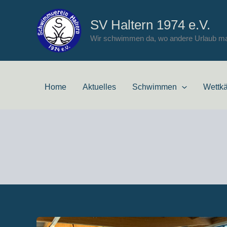
Zum
Inhalt
SV Haltern 1974 e.V.
springen
Wir schwimmen da, wo andere Urlaub m
Home
Aktuelles
Schwimmen
Wettk