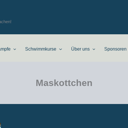
achen!
ämpfe
Schwimmkurse
Über uns
Sponsoren
Maskottchen