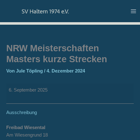
Zum
NRW
Freibad
Inhalt
Meisterschaften
Wiesental
springen
Masters
kurze
Strecken
NRW Meisterschaften
Masters kurze Strecken
Von
Jule Töpling
/
4. Dezember 2024
6. September 2025
Ausschreibung
Freibad Wiesental
Am Wiesengrund 18