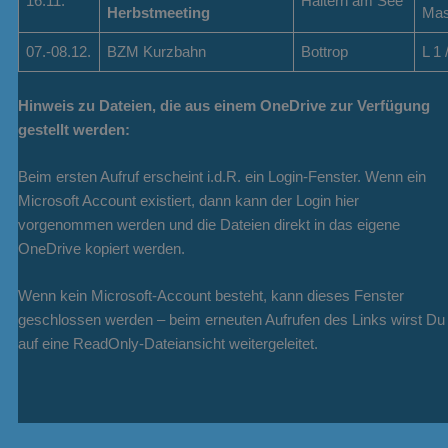
16.11.
Haltern am See
Herbstmeeting
Mas
07.-08.12.
BZM Kurzbahn
Bottrop
L 1 
Hinweis zu Dateien, die aus einem OneDrive zur Verfügung
gestellt werden:
Beim ersten Aufruf erscheint i.d.R. ein Login-Fenster. Wenn ein
Microsoft Account existiert, dann kann der Login hier
vorgenommen werden und die Dateien direkt in das eigene
OneDrive kopiert werden.
Wenn kein Microsoft-Account besteht, kann dieses Fenster
geschlossen werden – beim erneuten Aufrufen des Links wirst Du
auf eine ReadOnly-Dateiansicht weitergeleitet.