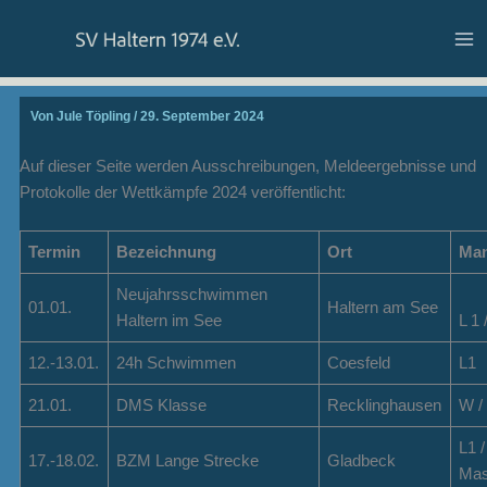
Zum
Inhalt
springen
Von
Jule Töpling
/
29. September 2024
Auf dieser Seite werden Ausschreibungen, Meldeergebnisse und
Protokolle der Wettkämpfe 2024 veröffentlicht:
Termin
Bezeichnung
Ort
Man
Neujahrsschwimmen
01.01.
Haltern am See
Haltern im See
L 1 
12.-13.01.
24h Schwimmen
Coesfeld
L1
21.01.
DMS Klasse
Recklinghausen
W /
L1 /
17.-18.02.
BZM Lange Strecke
Gladbeck
Mas