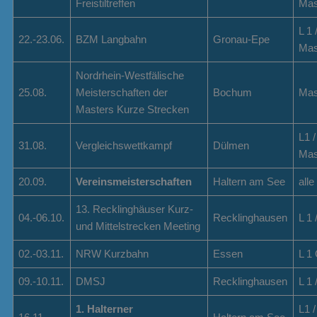
Freistiltreffen
Mas
L 1 
22.-23.06.
BZM Langbahn
Gronau-Epe
Mas
Nordrhein-Westfälische
25.08.
Meisterschaften der
Bochum
Mas
Masters Kurze Strecken
L1 /
31.08.
Vergleichswettkampf
Dülmen
Mas
20.09.
Vereinsmeisterschaften
Haltern am See
alle
13. Recklinghäuser Kurz-
04.-06.10.
Recklinghausen
L 1 
und Mittelstrecken Meeting
02.-03.11.
NRW Kurzbahn
Essen
L 1 
09.-10.11.
DMSJ
Recklinghausen
L 1 
1. Halterner
L1 /