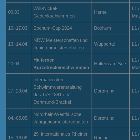
Willi-Nickel-
L1 /
09.03.
Herne
Gedenkschwimmen
Mas
16.-17.03.
Bochum-Cup 2024
Bochum
L1 /
NRW Meisterschaften und
13.-14.04.
Wuppertal
L1 /
Juniorenmeisterschaften
Halterner
L1 /
20.04.
Haltern am See
Kurzstreckenschwimmen
Mas
Internationalen
Schwimmveranstaltung
27.-28.04.
Dortmund
L1 /
des TuS 1891 e.V.
Dortmund-Brackel
Nordrhein-Westfälische
04.-05.05.
Dortmund
L1 /
Jahrgangsmeisterschaften
29. internationales Rheiner
L1 /
15.-16.06.
Rheine