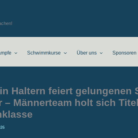
achen!
ämpfe
Schwimmkurse
Über uns
Sponsoren
 Haltern feiert gelungenen S
 – Männerteam holt sich Titel
nklasse
026