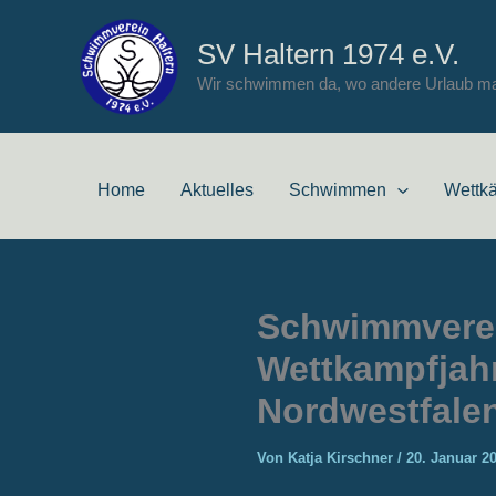
Zum
Inhalt
SV Haltern 1974 e.V.
springen
Wir schwimmen da, wo andere Urlaub m
Home
Aktuelles
Schwimmen
Wettk
Schwimmverein
Wettkampfjahr
Nordwestfale
Von
Katja Kirschner
/
20. Januar 2