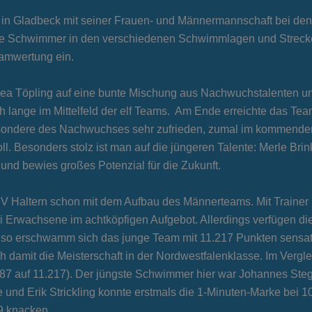
6 in Gladbeck mit seiner Frauen- und Männermannschaft bei de
ie Schwimmer in den verschiedenen Schwimmlagen und Strecken
eamwertung ein.
Thea Töpling auf eine bunte Mischung aus Nachwuchstalenten u
 lange im Mittelfeld der elf Teams. Am Ende erreichte das Tea
sondere des Nachwuchses sehr zufrieden, zumal im kommenden
l. Besonders stolz ist man auf die jüngeren Talente: Merle Bri
 und bewies großes Potenzial für die Zukunft.
m SV Haltern schon mit dem Aufbau des Männerteams. Mit Train
 Erwachsene im achtköpfigen Aufgebot. Allerdings verfügen die
so erschwamm sich das junge Team mit 11.217 Punkten sensatio
h damit die Meisterschaft in der Nordwestfalenklasse. Im Vergl
987 auf 11.217). Der jüngste Schwimmer hier war Johannes Ste
nd Erik Strickling konnte erstmals die 1-Minuten-Marke bei 100
9 knacken.