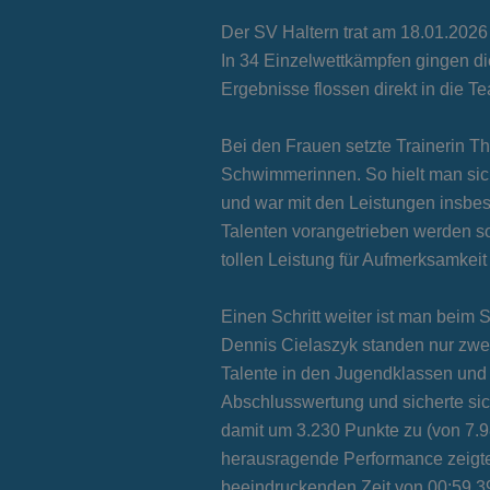
Der SV Haltern trat am 18.01.202
In 34 Einzelwettkämpfen gingen d
Ergebnisse flossen direkt in die T
Bei den Frauen setzte Trainerin 
Schwimmerinnen. So hielt man sich
und war mit den Leistungen insbe
Talenten vorangetrieben werden sol
tollen Leistung für Aufmerksamkeit
Einen Schritt weiter ist man bei
Dennis Cielaszyk standen nur zwei
Talente in den Jugendklassen und 
Abschlusswertung und sicherte sic
damit um 3.230 Punkte zu (von 7.
herausragende Performance zeigte u
beeindruckenden Zeit von 00:59,3