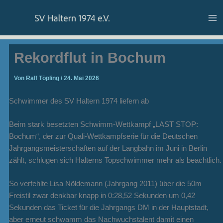
Zum
Inhalt
springen
Rekordflut in Bochum
Von
Ralf Töpling
/
24. Mai 2026
Schwimmer des SV Haltern 1974 liefern ab
Beim stark besetzten Schwimm-Wettkampf „LAST STOP:
Bochum“, der zur Quali-Wettkampfserie für die Deutschen
Jahrgangsmeisterschaften auf der Langbahn im Juni in Berlin
zählt, schlugen sich Halterns Topschwimmer mehr als beachtlich.
So verfehlte Lisa Nöldemann (Jahrgang 2011) über die 50m
Freistil zwar denkbar knapp in 0:28,52 Sekunden um 0,42
Sekunden das Ticket für die Jahrgangs DM in der Hauptstadt,
aber erneut schwamm das Nachwuchstalent damit einen