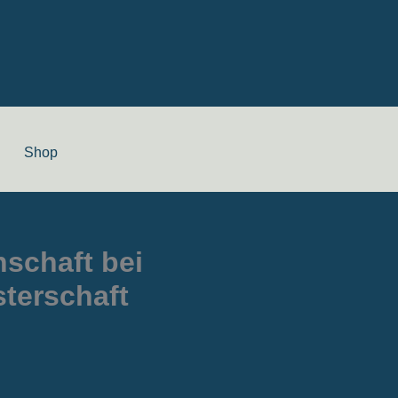
Shop
schaft bei
terschaft