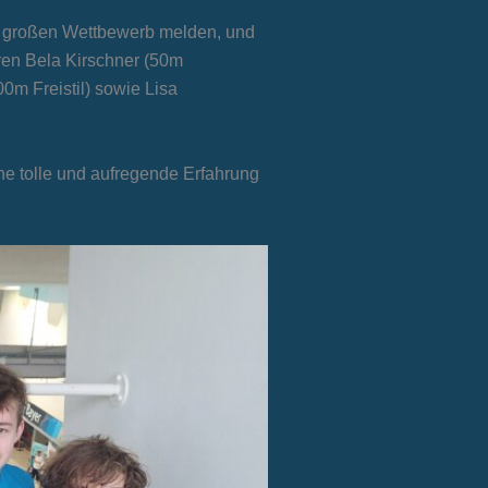
em großen Wettbewerb melden, und
ren Bela Kirschner (50m
00m Freistil) sowie Lisa
ne tolle und aufregende Erfahrung