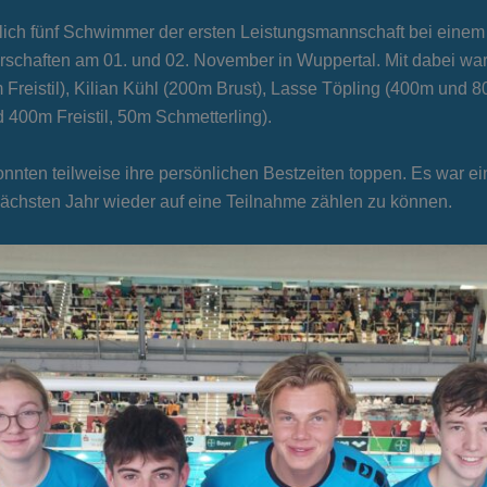
chlich fünf Schwimmer der ersten Leistungsmannschaft bei ein
schaften am 01. und 02. November in Wuppertal. Mit dabei wa
m Freistil), Kilian Kühl (200m Brust), Lasse Töpling (400m und 8
00m Freistil, 50m Schmetterling).
nnten teilweise ihre persönlichen Bestzeiten toppen. Es war ei
im nächsten Jahr wieder auf eine Teilnahme zählen zu können.