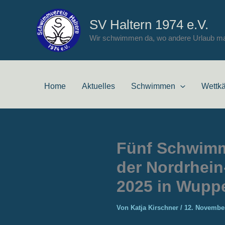
Zum
Inhalt
SV Haltern 1974 e.V.
springen
Wir schwimmen da, wo andere Urlaub m
Home
Aktuelles
Schwimmen
Wettk
Fünf Schwimm
der Nordrhein
2025 in Wuppe
Von
Katja Kirschner
/
12. Novembe