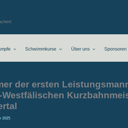
achen!
ämpfe
Schwimmkurse
Über uns
Sponsoren
er der ersten Leistungsmann
-Westfälischen Kurzbahnmeis
rtal
r 2025