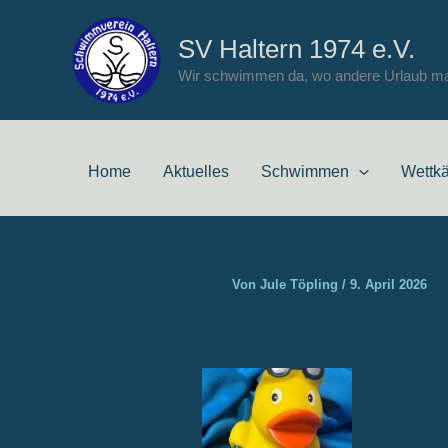
Zum
Inhalt
SV Haltern 1974 e.V.
springen
Wir schwimmen da, wo andere Urlaub m
Home
Aktuelles
Schwimmen
Wettk
Von
Jule Töpling
/
9. April 2026