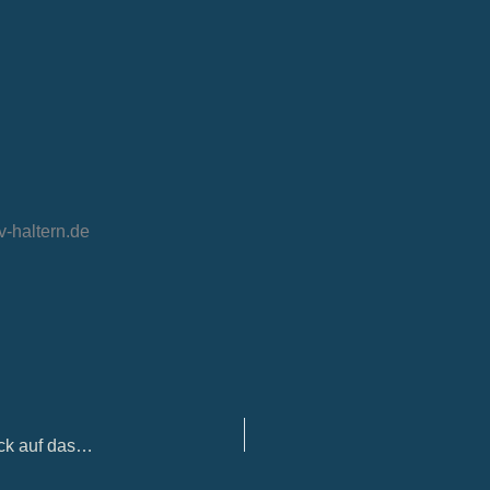
-haltern.de
Jahreshauptversammlung 2026 – Positiver Rückblick auf das SV Haltern-Jahr 2025