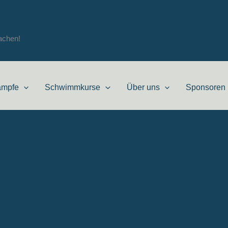
achen!
ämpfe
Schwimmkurse
Über uns
Sponsoren